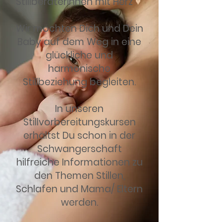
Stillberaterinnen mit Herz
♥
Wir möchten Dich und Dein
Baby auf dem Weg in eine
glückliche und
harmonische
Stillbeziehung begleiten.
In unseren
Stillvorbereitungskursen
erhältst Du schon in der
Schwangerschaft
hilfreiche Informationen zu
den Themen Stillen,
Schlafen und Mama/ Eltern
werden.