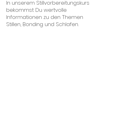
In unserem Stillvorbereitungskurs
bekommst Du wertvolle
Informationen zu den Themen
Stillen, Bonding und Schlafen.
Wir zeigen Dir verschiedene
Stillpositionen und das korrekte
Anlegen Deines Babys.
Du kannst individuelle Fragen
stellen und im Anschluss erhältst
Du ein Handout mit den
wichtigsten Tipps zum Nachlesen.
Stillvorbereitungskurs online: 120
Min: €40,- (inkl. Handout)
(über Zoom)
Individuelle Vorbereitung auf die
Stillzeit
Du machst Dir Sorgen und
möchtest Fragen oder