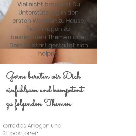
Vielleicht brauchst Du
Unterstützung in den
ersten Wochen zu Hause,
hast Fragen zu
bestimmten Themen oder
Dein Stillstart gestaltet sich
holprig.
Gerne beraten wir Dich
einfühlsam und kompetent
zu folgenden Themen:
korrektes Anlegen und
Stillpositionen