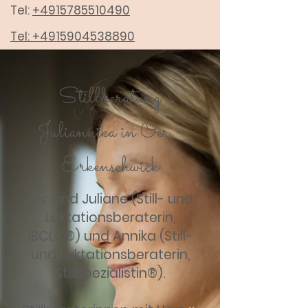
Tel:
+4915785510490
Tel:
+4915904538890
Stillberatung
Juliannika in Oer -
Erkenschwick
Wir sind Juliane (Still- und
Laktationsberaterin,
IBCLC®) und Annika (Still-
und Laktationsberaterin,
Stillspezialistin®).