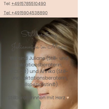
Tel:
+4915785510490
Tel:
+4915904538890
Stillberatung
Juliannika in Moers
Wir sind Juliane (Still- und
Laktationsberaterin,
IBCLC®) und Annika (Still-
und Laktationsberaterin,
Stillspezialistin®).
Stillberaterinnen mit Herz
♥