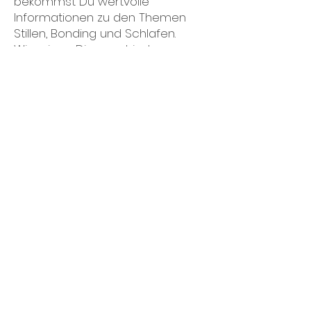
bekommst Du wertvolle
Informationen zu den Themen
Stillen, Bonding und Schlafen.
Wir zeigen Dir verschiedene
Stillpositionen und das korrekte
Anlegen Deines Babys.
Du kannst individuelle Fragen
stellen und im Anschluss erhältst
Du ein Handout mit den
wichtigsten Tipps zum Nachlesen.
Stillvorbereitungskurs online: 120
Min: €40,- (inkl. Handout)
(über Zoom)
Individuelle Vorbereitung auf die
Stillzeit
Du machst Dir Sorgen und
möchtest Fragen oder
Besonderheiten, die in Deiner