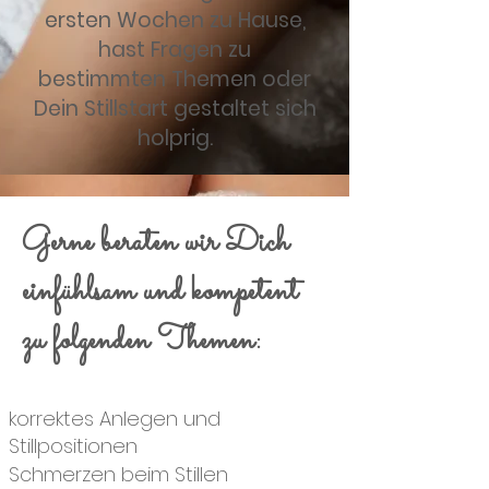
ersten Wochen zu Hause,
hast Fragen zu
bestimmten Themen oder
Dein Stillstart gestaltet sich
holprig.
Gerne beraten wir Dich
einfühlsam und kompetent
zu folgenden Themen:
korrektes Anlegen und
Stillpositionen
Schmerzen beim Stillen