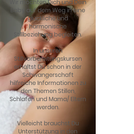
Wir möchten Dich und Dein
Baby auf dem Weg in eine
glückliche und
harmonische
Stillbeziehung begleiten.
In unseren
Stillvorbereitungskursen
erhältst Du schon in der
Schwangerschaft
hilfreiche Informationen zu
den Themen Stillen,
Schlafen und Mama/ Eltern
werden.
Vielleicht brauchst Du
Unterstützung in den