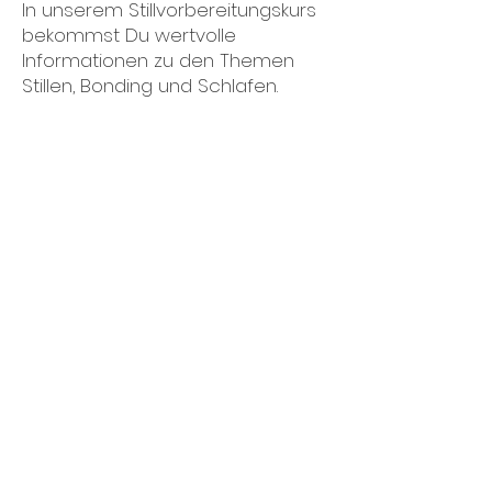
In unserem Stillvorbereitungskurs
bekommst Du wertvolle
Informationen zu den Themen
Stillen, Bonding und Schlafen.
Wir zeigen Dir verschiedene
Stillpositionen und das korrekte
Anlegen Deines Babys.
Du kannst individuelle Fragen
stellen und im Anschluss erhältst
Du ein Handout mit den
wichtigsten Tipps zum Nachlesen.
Stillvorbereitungskurs online: 120
Min: €40,- (inkl. Handout)
(über Zoom)
Individuelle Vorbereitung auf die
Stillzeit
Du machst Dir Sorgen und
möchtest Fragen oder