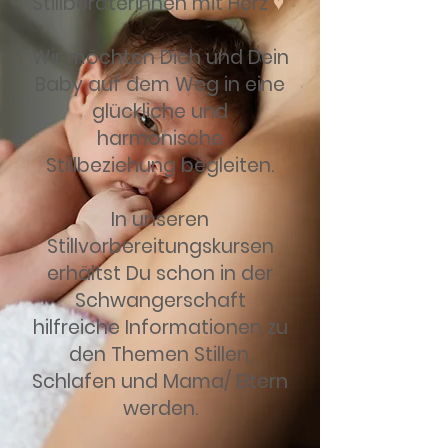
Stillberaterinnen mit Herz
♥
Wir möchten Dich und Dein
Baby auf dem Weg in eine
glückliche und
harmonische
Stillbeziehung begleiten.
In unseren
Stillvorbereitungskursen
erhältst Du schon in der
Schwangerschaft
hilfreiche Informationen zu
den Themen Stillen,
Schlafen und Mama/ Eltern
werden.