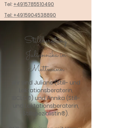
Tel:
+4915785510490
Tel:
+4915904538890
Stillberatung
Juliannika in
Mettmann
Wir sind Juliane (Still- und
Laktationsberaterin,
IBCLC®) und Annika (Still-
und Laktationsberaterin,
Stillspezialistin®).