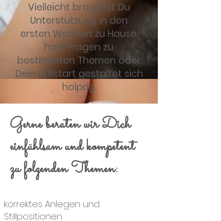
Vielleicht brauchst Du
Unterstützung in den
ersten Wochen zu Hause,
hast Fragen zu
bestimmten Themen oder
Dein Stillstart gestaltet sich
holprig.
Gerne beraten wir Dich
einfühlsam und kompetent
zu folgenden Themen:
korrektes Anlegen und
Stillpositionen