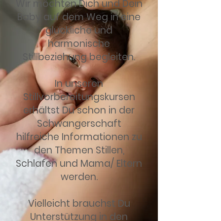
Wir möchten Dich und Dein
Baby auf dem Weg in eine
glückliche und
harmonische
Stillbeziehung begleiten.
In unseren
Stillvorbereitungskursen
erhältst Du schon in der
Schwangerschaft
hilfreiche Informationen zu
den Themen Stillen,
Schlafen und Mama/ Eltern
werden.
Vielleicht brauchst Du
Unterstützung in den