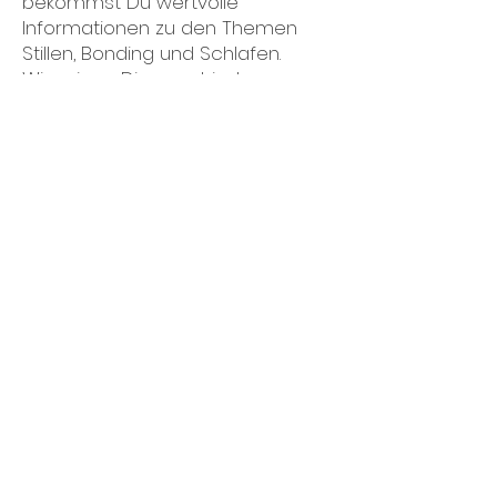
bekommst Du wertvolle
Informationen zu den Themen
Stillen, Bonding und Schlafen.
Wir zeigen Dir verschiedene
Stillpositionen und das korrekte
Anlegen Deines Babys.
Du kannst individuelle Fragen
stellen und im Anschluss erhältst
Du ein Handout mit den
wichtigsten Tipps zum Nachlesen.
Stillvorbereitungskurs online: 120
Min: €40,- (inkl. Handout)
(über Zoom)
Individuelle Vorbereitung auf die
Stillzeit
Du machst Dir Sorgen und
möchtest Fragen oder
Besonderheiten, die in Deiner