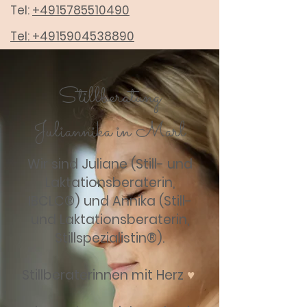
Tel:
+4915785510490
Tel:
+4915904538890
Stillberatung
Juliannika in Marl
Wir sind Juliane (Still- und
Laktationsberaterin,
IBCLC®) und Annika (Still-
und Laktationsberaterin,
Stillspezialistin®).
Stillberaterinnen mit Herz
♥