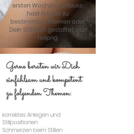
ersten Wochen zu Hause,
hast Fragen zu
bestimmten Themen oder
Dein Stillstart gestaltet sich
holprig.
Gerne beraten wir Dich
einfühlsam und kompetent
zu folgenden Themen:
korrektes Anlegen und
Stillpositionen
Schmerzen beim Stillen